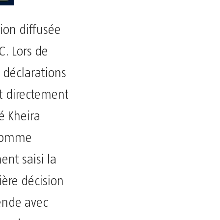
ion diffusée
. Lors de
 déclarations
it directement
é Kheira
 comme
ent saisi la
ière décision
ende avec