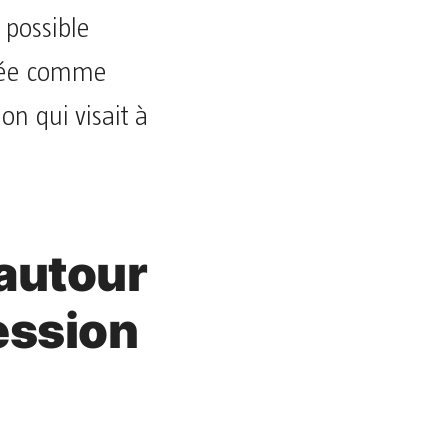
 possible
ntée comme
on qui visait à
 autour
ression