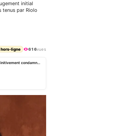
gement initial
 tenus par Riolo
 hors-ligne
616
vues
Daniel Riolo : le compagnon de Géraldine Maillet définitivement condamné par la justice