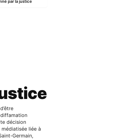
né par la justice
ustice
d’être
 diffamation
tte décision
s médiatisée liée à
Saint-Germain,