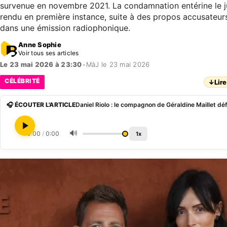
survenue en novembre 2021. La condamnation entérine le ju
rendu en première instance, suite à des propos accusateurs
dans une émission radiophonique.
Anne Sophie
Voir tous ses articles
Le 23 mai 2026 à 23:30
•
MàJ le 23 mai 2026
CÉLÉBRITÉ
↓
Lire
🎧 ÉCOUTER L'ARTICLE
🔊
0:00
/
0:00
1x