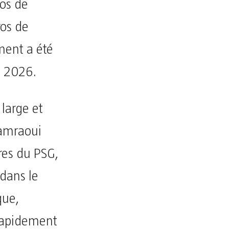
ros de
os de
ment a été
i 2026.
 large et
Hamraoui
res du PSG,
dans le
que,
 rapidement