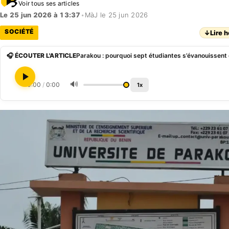
Voir tous ses articles
Le 25 jun 2026 à 13:37
•
MàJ le 25 jun 2026
SOCIÉTÉ
↓
Lire h
🎧 ÉCOUTER L'ARTICLE
🔊
0:00
/
0:00
1x