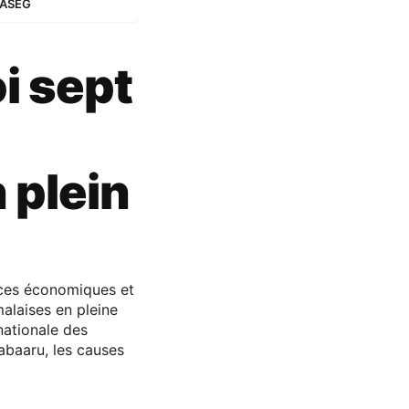
 FASEG
i sept
 plein
nces économiques et
alaises en pleine
nationale des
abaaru, les causes