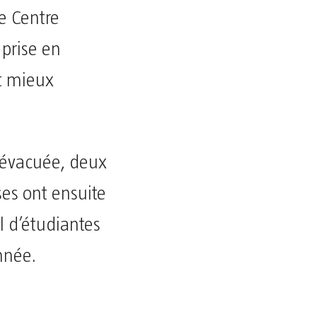
le Centre
 prise en
t mieux
t évacuée, deux
ses ont ensuite
l d’étudiantes
nnée.