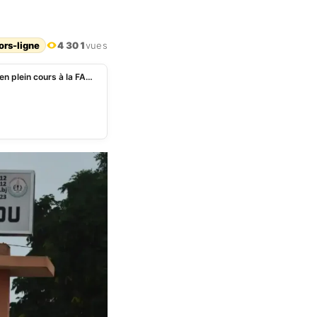
ors-ligne
4 301
vues
Parakou : pourquoi sept étudiantes s’évanouissent en plein cours à la FASEG