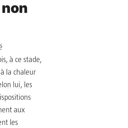
 non
é
s, à ce stade,
à la chaleur
on lui, les
ispositions
ment aux
ent les