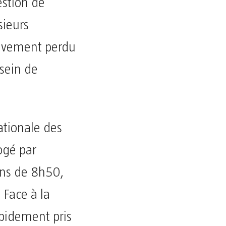
estion de
sieurs
sivement perdu
sein de
ationale des
ogé par
ons de 8h50,
 Face à la
rapidement pris