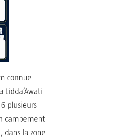
ram connue
a Lidda’Awati
26 plusieurs
d’un campement
 dans la zone