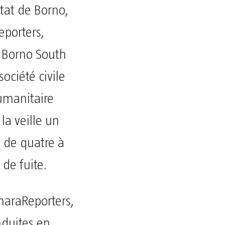
tat de Borno,
eporters,
a Borno South
ociété civile
umanitaire
la veille un
 de quatre à
de fuite.
haraReporters,
nduites en