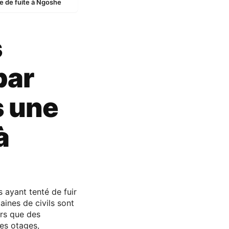
ve de fuite à Ngoshe
s
par
s une
à
 ayant tenté de fuir
ines de civils sont
ors que des
des otages,