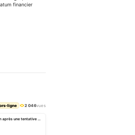
atum financier
ors-ligne
2 046
vues
Nigeria : plusieurs captifs exécutés par Boko Haram après une tentative de fuite à Ngoshe