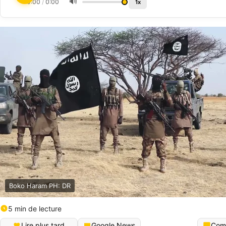
🔊
0:00
/
0:00
1x
Boko Haram PH: DR
5 min de lecture
Lire plus tard
Google News
Com