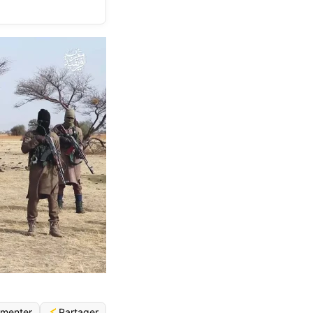
Partager
menter