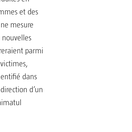
emmes et des
une mesure
e nouvelles
ureraient parmi
victimes,
dentifié dans
direction d’un
aimatul