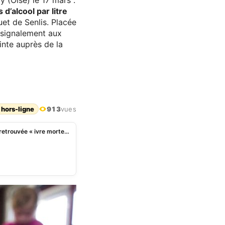
y (Oise) le 17 mars :
d’alcool par litre
et de Senlis. Placée
un signalement aux
inte auprès de la
 hors-ligne
913
vues
Une fillette de 21 mois hospitalisée après avoir été retrouvée « ivre morte » à la sortie d’une micro-crèche dans l’Oise