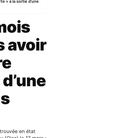
te » à la sortie d’une
 mois
s avoir
re
e d’une
ns
etrouvée en état