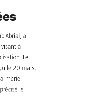
ées
c Abrial, a
 visant à
lisation. Le
eçu le 20 mars.
darmerie
 précisé le