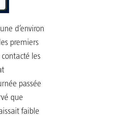
mune d’environ
les premiers
 contacté les
at
ournée passée
ervé que
issait faible