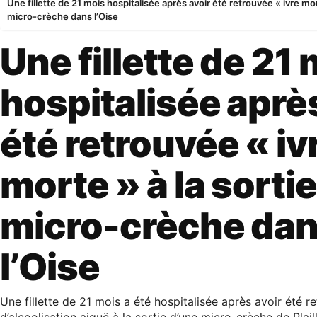
Une fillette de 21 mois hospitalisée après avoir été retrouvée « ivre mor
micro-crèche dans l’Oise
Une fillette de 21
hospitalisée aprè
été retrouvée « iv
morte » à la sorti
micro-crèche da
l’Oise
Une fillette de 21 mois a été hospitalisée après avoir été r