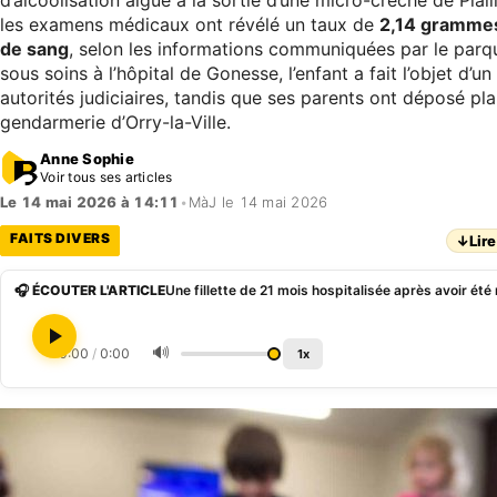
d’alcoolisation aiguë à la sortie d’une micro-crèche de Plaill
les examens médicaux ont révélé un taux de
2,14 grammes 
de sang
, selon les informations communiquées par le parqu
sous soins à l’hôpital de Gonesse, l’enfant a fait l’objet d’
autorités judiciaires, tandis que ses parents ont déposé pla
gendarmerie d’Orry-la-Ville.
Anne Sophie
Voir tous ses articles
Le 14 mai 2026 à 14:11
•
MàJ le 14 mai 2026
FAITS DIVERS
↓
Lire
🎧 ÉCOUTER L'ARTICLE
🔊
0:00
/
0:00
1x