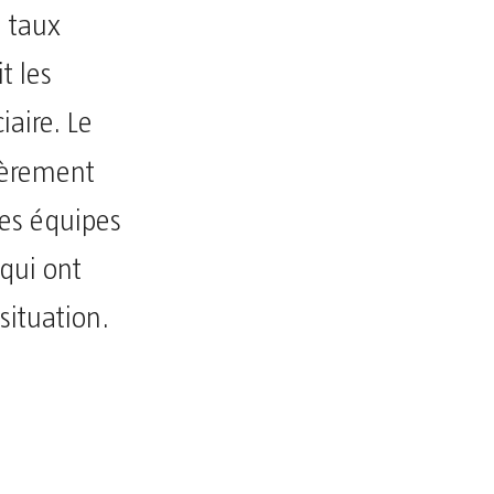
e taux
t les
aire. Le
lièrement
les équipes
 qui ont
situation.