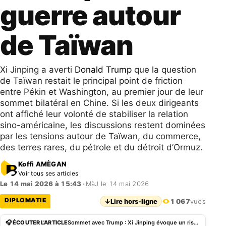
guerre autour
de Taïwan
Xi Jinping a averti
Donald Trump
que la question
de Taïwan restait le principal point de friction
entre Pékin et Washington, au premier jour de leur
sommet bilatéral en Chine. Si les deux dirigeants
ont affiché leur volonté de stabiliser la relation
sino-américaine, les discussions restent dominées
par les tensions autour de Taïwan, du commerce,
des terres rares, du pétrole et du détroit d’Ormuz.
Koffi AMÈGAN
Voir tous ses articles
Le 14 mai 2026 à 15:43
•
MàJ le 14 mai 2026
DIPLOMATIE
↓
Lire hors-ligne
1 067
vues
🎧 ÉCOUTER L'ARTICLE
Sommet avec Trump : Xi Jinping évoque un risque de guerre autour de Taïwan