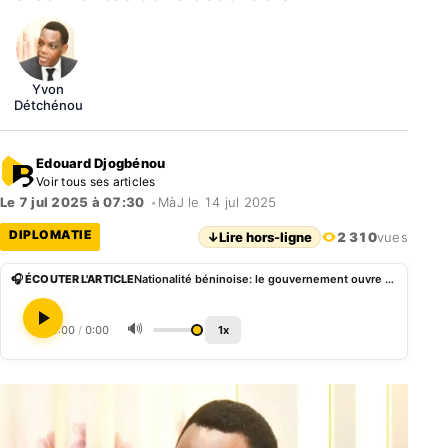
Yvon
Détchénou
Edouard Djogbénou
Voir tous ses articles
Le 7 jul 2025 à 07:30
•
MàJ le 14 jul 2025
DIPLOMATIE
↓
Lire hors-ligne
2 310
vues
🎧 ÉCOUTER L'ARTICLE
Nationalité béninoise: le gouvernement ouvre une plateforme numérique pour les Afro-descendants
🔊
0:00
/
0:00
1x