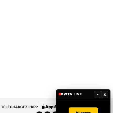
-
x
BWTV LIVE
App Store
Google Play
TÉLÉCHARGEZ L’APP
Lancer