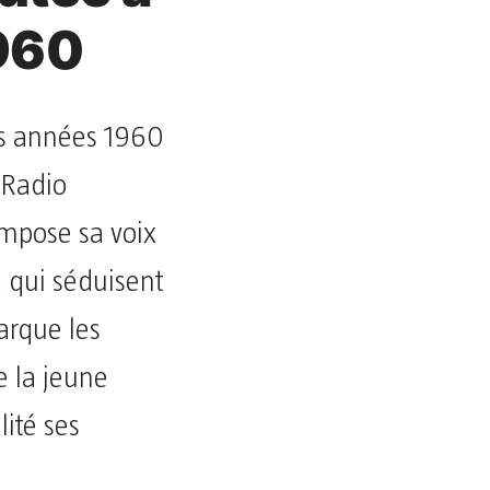
1960
des années 1960
 Radio
impose sa voix
 qui séduisent
arque les
e la jeune
lité ses