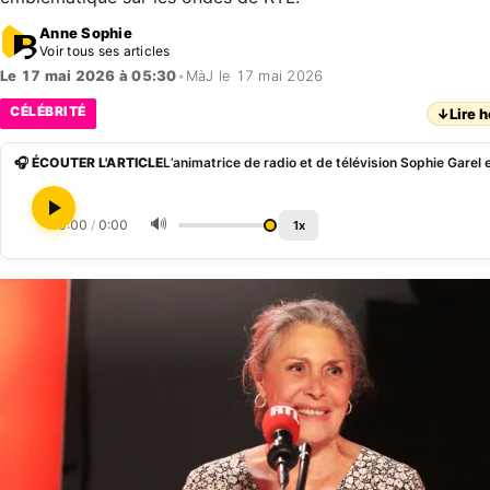
Anne Sophie
Voir tous ses articles
Le 17 mai 2026 à 05:30
•
MàJ le 17 mai 2026
CÉLÉBRITÉ
↓
Lire h
🎧 ÉCOUTER L'ARTICLE
🔊
0:00
/
0:00
1x