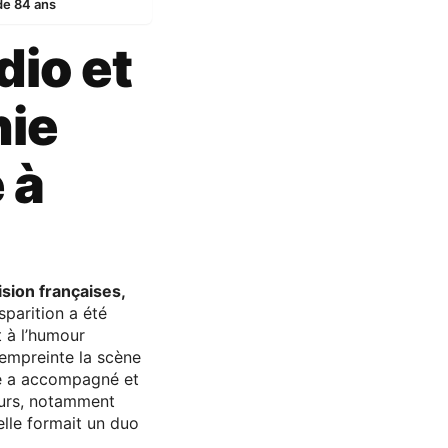
 de 84 ans
dio et
hie
 à
ision françaises,
isparition a été
t à l’humour
empreinte la scène
le a accompagné et
teurs, notamment
elle formait un duo