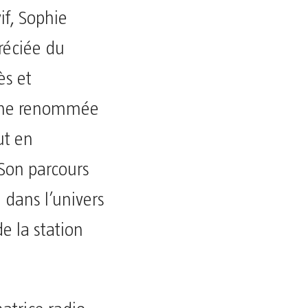
if, Sophie
préciée du
ès et
r une renommée
ut en
 Son parcours
dans l’univers
e la station