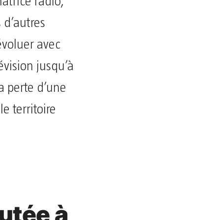
trice radio,
 d’autres
évoluer avec
évision jusqu’à
a perte d’une
 territoire
utée à