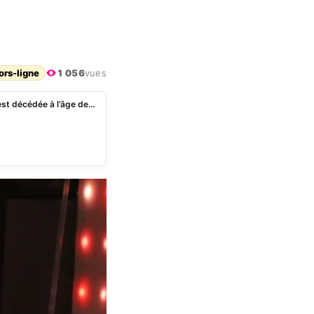
ors-ligne
1 056
vues
L’animatrice de radio et de télévision Sophie Garel est décédée à l’âge de 84 ans