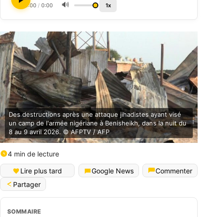
🔊
0:00
/
0:00
1x
Des destructions après une attaque jihadistes ayant visé
un camp de l'armée nigériane à Benisheikh, dans la nuit du
8 au 9 avril 2026. © AFPTV / AFP
4 min de lecture
Lire plus tard
Google News
Commenter
Partager
SOMMAIRE