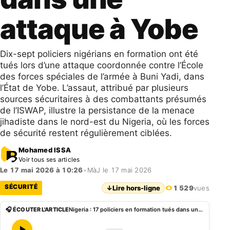
attaque à Yobe
Dix-sept policiers nigérians en formation ont été
tués lors d’une attaque coordonnée contre l’École
des forces spéciales de l’armée à Buni Yadi, dans
l’État de Yobe. L’assaut, attribué par plusieurs
sources sécuritaires à des combattants présumés
de l’ISWAP, illustre la persistance de la menace
jihadiste dans le nord-est du Nigeria, où les forces
de sécurité restent régulièrement ciblées.
Mohamed ISSA
Voir tous ses articles
Le 17 mai 2026 à 10:26
•
MàJ le 17 mai 2026
SÉCURITÉ
↓
Lire hors-ligne
1 529
vues
🎧 ÉCOUTER L'ARTICLE
Nigeria : 17 policiers en formation tués dans une attaque à Yobe