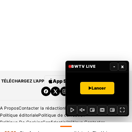
-
x
BWTV LIVE
App Store
Google Play
TÉLÉCHARGEZ L’APP
Lancer
A Propos
Contacter la rédaction
Rédaction
Mentions légales
Politique éditoriale
Politique de correction
Politique De Cookies
Confidentialité
Nous Contacter
Applications
BeNews | France
BeNews | Ivoire