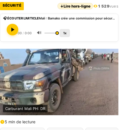
SÉCURITÉ
↓
Lire hors-ligne
1 529
vues
🎧 ÉCOUTER L'ARTICLE
Mali : Bamako crée une commission pour sécuriser les corridors pétroliers
🔊
0:00
/
0:00
1x
Carburant Mali PH: DR
5 min de lecture