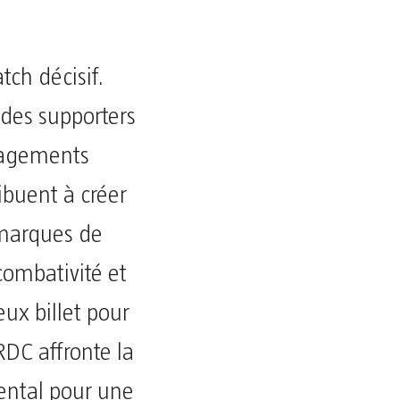
tch décisif.
 des supporters
uragements
ibuent à créer
 marques de
combativité et
eux billet pour
DC affronte la
ental pour une