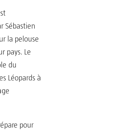
st
ar Sébastien
ur la pelouse
ur pays. Le
ble du
les Léopards à
page
répare pour