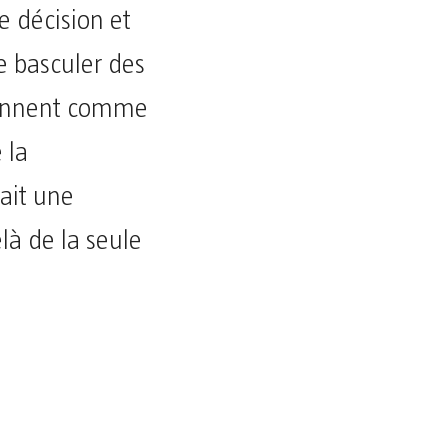
 décision et
re basculer des
ésonnent comme
 la
rait une
elà de la seule