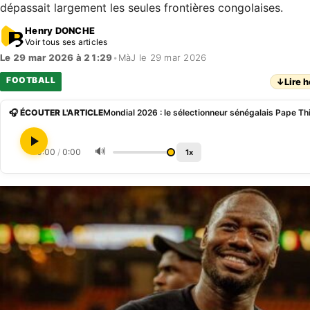
dépassait largement les seules frontières congolaises.
Henry DONCHE
Voir tous ses articles
Le 29 mar 2026 à 21:29
•
MàJ le 29 mar 2026
FOOTBALL
↓
Lire h
🎧 ÉCOUTER L'ARTICLE
🔊
0:00
/
0:00
1x