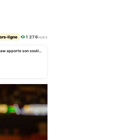
ors-ligne
1 276
vues
Mondial 2026 : le sélectionneur sénégalais Pape Thiaw apporte son soutien à la RDC