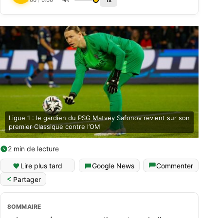
0:00
/
0:00
1x
Ligue 1 : le gardien du PSG Matvey Safonov revient sur son
premier Classique contre l’OM
2 min de lecture
Lire plus tard
Google News
Commenter
Partager
SOMMAIRE