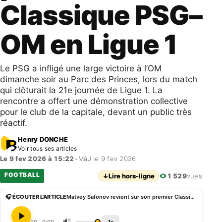
Classique PSG–
OM en Ligue 1
Le PSG a infligé une large victoire à l’OM
dimanche soir au Parc des Princes, lors du match
qui clôturait la 21e journée de Ligue 1. La
rencontre a offert une démonstration collective
pour le club de la capitale, devant un public très
réactif.
Henry DONCHE
Voir tous ses articles
Le 9 fev 2026 à 15:22
•
MàJ le 9 fev 2026
FOOTBALL
↓
Lire hors-ligne
1 529
vues
🎧 ÉCOUTER L'ARTICLE
Matvey Safonov revient sur son premier Classique PSG–OM en Ligue 1
🔊