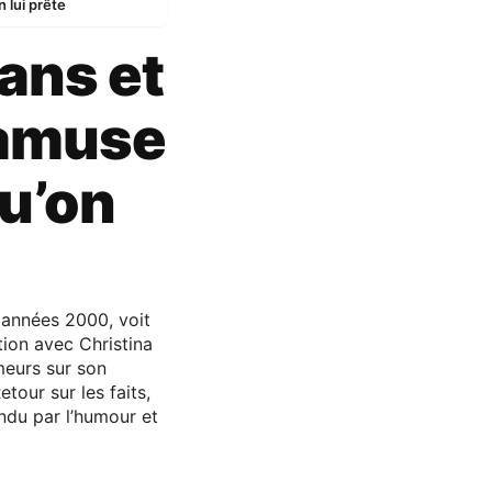
 lui prête
ans et
s’amuse
u’on
 années 2000, voit
tion avec Christina
meurs sur son
tour sur les faits,
ondu par l’humour et