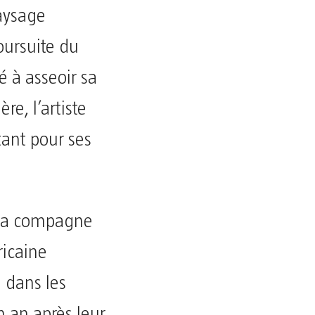
paysage
oursuite du
 à asseoir sa
re, l’artiste
tant pour ses
, sa compagne
ricaine
 dans les
n an après leur