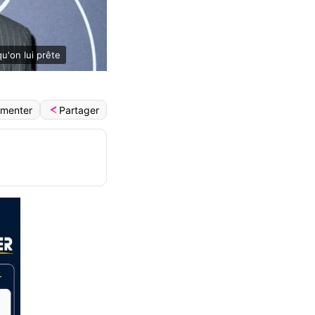
u'on lui prête
Partager
menter