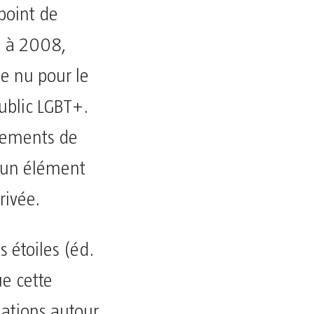
point de
e à 2008,
se nu pour le
ublic LGBT+.
êtements de
e un élément
rivée.
s étoiles (éd.
ue cette
lations autour