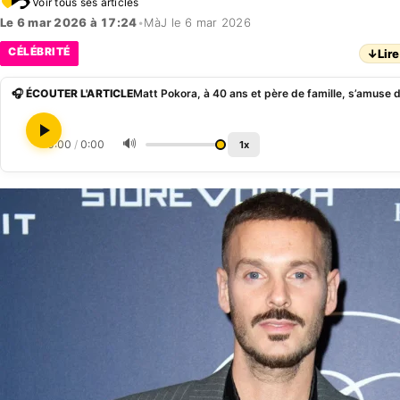
Voir tous ses articles
Le 6 mar 2026 à 17:24
•
MàJ le 6 mar 2026
CÉLÉBRITÉ
↓
Lire
🎧 ÉCOUTER L'ARTICLE
🔊
0:00
/
0:00
1x