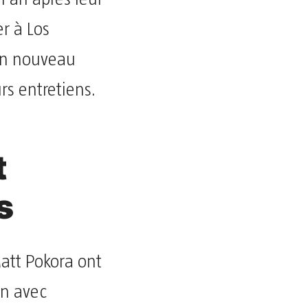
er à Los
un nouveau
rs entretiens.
t
s
Matt Pokora ont
on avec