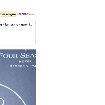
 hors-ligne
396
vues
Matt Pokora, à 40 ans et père de famille, s’amuse du « fantasme » qu’on lui prête