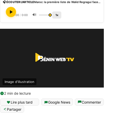
🎧 ÉCOUTER L'ARTICLE
Maroc: la première liste de Walid Regragui face au Chili et au Paraguay avec Hakim Ziyech
🔊
0:00
/
0:00
1x
Image d'illustration
2 min de lecture
Lire plus tard
Google News
Commenter
Partager