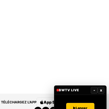
-
x
BWTV LIVE
App Store
Google Play
TÉLÉCHARGEZ L’APP
Lancer