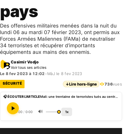
pays
Des offensives militaires menées dans la nuit du
lundi 06 au mardi 07 février 2023, ont permis aux
Forces Armées Maliennes (FAMa) de neutraliser
34 terroristes et récupérer d’importants
équipements aux mains des ennemis.
Casimir Vodjo
Voir tous ses articles
Le 8 fev 2023 à 12:02
•
MàJ le 8 fev 2023
SÉCURITÉ
↓
Lire hors-ligne
736
vues
🎧 ÉCOUTER L'ARTICLE
Mali: une trentaine de terroristes tués au centre du pays
🔊
0:00
/
0:00
1x