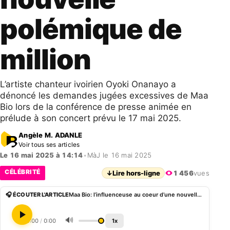
polémique de
million
L’artiste chanteur ivoirien Oyoki Onanayo a
dénoncé les demandes jugées excessives de Maa
Bio lors de la conférence de presse animée en
prélude à son concert prévu le 17 mai 2025.
Angèle M. ADANLE
Voir tous ses articles
Le 16 mai 2025 à 14:14
•
MàJ le 16 mai 2025
CÉLÉBRITÉ
↓
Lire hors-ligne
1 456
vues
🎧 ÉCOUTER L'ARTICLE
Maa Bio: l’influenceuse au coeur d’une nouvelle polémique de million
🔊
0:00
/
0:00
1x