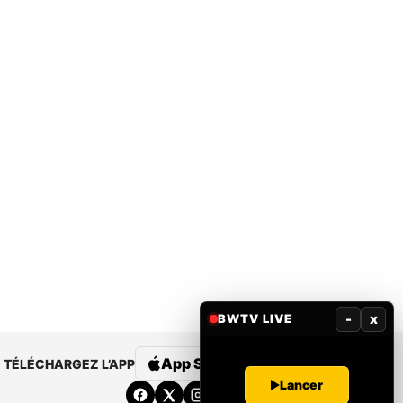
-
x
BWTV LIVE
App Store
Google Play
TÉLÉCHARGEZ L’APP
Lancer