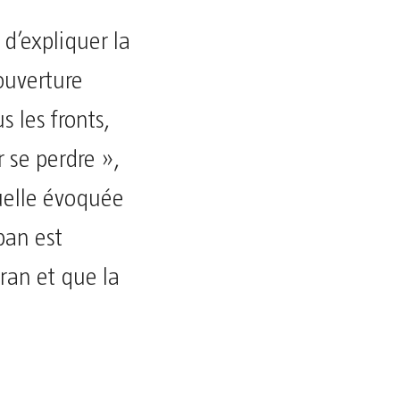
 d’expliquer la
ouverture
 les fronts,
r se perdre »,
tuelle évoquée
ban est
Iran et que la