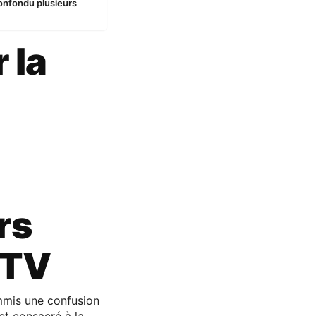
confondu plusieurs
 la
rs
MTV
mmis une confusion