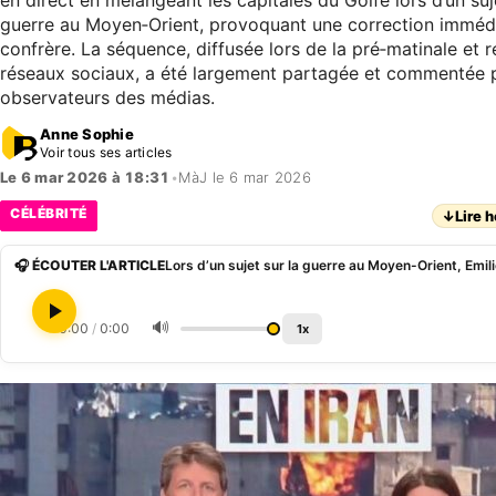
en direct en mélangeant les capitales du Golfe lors d’un suj
guerre au Moyen‑Orient, provoquant une correction imméd
confrère. La séquence, diffusée lors de la pré‑matinale et r
réseaux sociaux, a été largement partagée et commentée 
observateurs des médias.
Anne Sophie
Voir tous ses articles
Le 6 mar 2026 à 18:31
•
MàJ le 6 mar 2026
CÉLÉBRITÉ
↓
Lire h
🎧 ÉCOUTER L'ARTICLE
🔊
0:00
/
0:00
1x