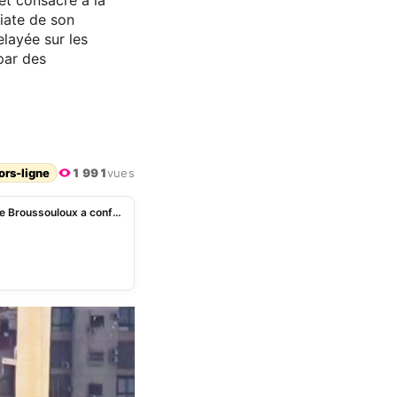
et consacré à la
iate de son
elayée sur les
par des
ors-ligne
1 991
vues
Lors d’un sujet sur la guerre au Moyen-Orient, Emilie Broussouloux a confondu plusieurs capitales sur BFMTV