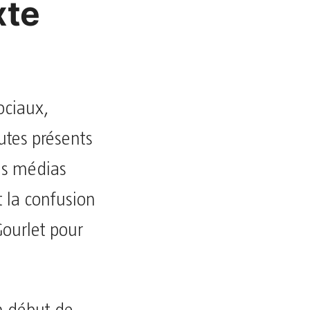
xte
ociaux,
utes présents
des médias
 la confusion
Gourlet pour