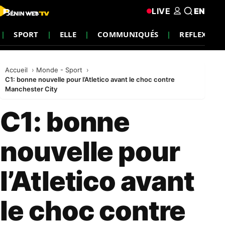
LIVE
EN
SPORT
ELLE
COMMUNIQUÉS
REFLEXION
Accueil
Monde - Sport
C1: bonne nouvelle pour l’Atletico avant le choc contre
Manchester City
C1: bonne
nouvelle pour
l’Atletico avant
le choc contre