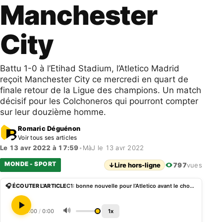
Manchester
City
Battu 1-0 à l’Etihad Stadium, l’Atletico Madrid
reçoit Manchester City ce mercredi en quart de
finale retour de la Ligue des champions. Un match
décisif pour les Colchoneros qui pourront compter
sur leur douzième homme.
Romaric Déguénon
Voir tous ses articles
Le 13 avr 2022 à 17:59
•
MàJ le 13 avr 2022
MONDE - SPORT
↓
Lire hors-ligne
797
vues
🎧 ÉCOUTER L'ARTICLE
C1: bonne nouvelle pour l’Atletico avant le choc contre Manchester City
🔊
0:00
/
0:00
1x