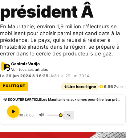
président Â
En Mauritanie, environ 1,9 million d’électeurs se
mobilisent pour choisir parmi sept candidats à la
présidence. Le pays, qui a réussi à résister à
l’instabilité jihadiste dans la région, se prépare à
entrer dans le cercle des producteurs de gaz.
Casimir Vodjo
Voir tous ses articles
Le 29 jun 2024 à 16:25
•
MàJ le 29 jun 2024
POLITIQUE
↓
Lire hors-ligne
6 867
vues
🎧 ÉCOUTER L'ARTICLE
Les Mauritaniens aux urnes pour élire leur président Â
🔊
0:00
/
0:00
1x