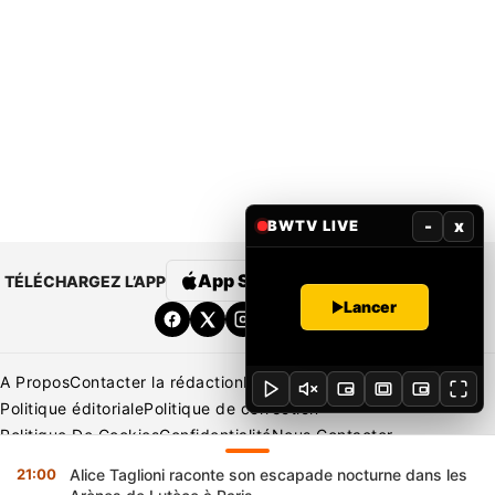
-
x
BWTV LIVE
App Store
Google Play
TÉLÉCHARGEZ L’APP
Lancer
A Propos
Contacter la rédaction
Rédaction
Mentions légales
Politique éditoriale
Politique de correction
Politique De Cookies
Confidentialité
Nous Contacter
Applications
BeNews | France
BeNews | Ivoire
21:00
Alice Taglioni raconte son escapade nocturne dans les
Copyright © 2026 BENIN WEB TV | Tous Droits Réservés