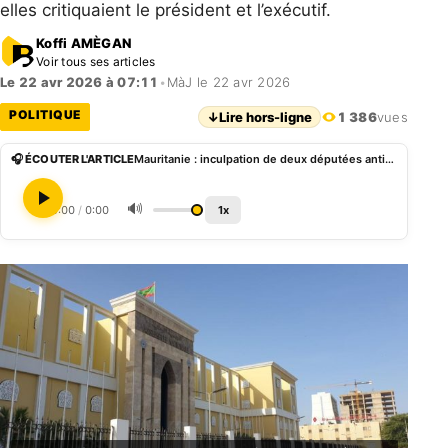
elles critiquaient le président et l’exécutif.
Koffi AMÈGAN
Voir tous ses articles
Le 22 avr 2026 à 07:11
•
MàJ le 22 avr 2026
POLITIQUE
↓
Lire hors-ligne
1 386
vues
🎧 ÉCOUTER L'ARTICLE
Mauritanie : inculpation de deux députées anti-esclavagistes pour atteinte aux symboles de l’État
🔊
0:00
/
0:00
1x