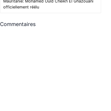
Mauritanie: Mohamed Ould Cheikh El Ghazouani
officiellement réélu
Commentaires