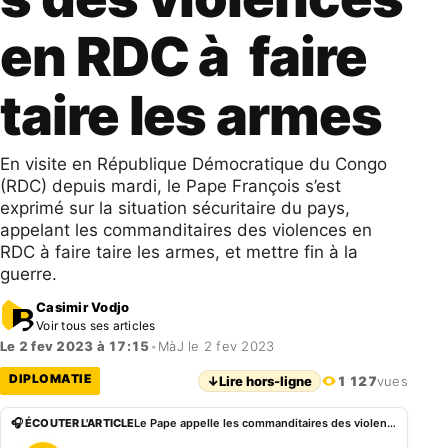
en RDC à faire
taire les armes
En visite en République Démocratique du Congo
(RDC) depuis mardi, le Pape François s’est
exprimé sur la situation sécuritaire du pays,
appelant les commanditaires des violences en
RDC à faire taire les armes, et mettre fin à la
guerre.
Casimir Vodjo
Voir tous ses articles
Le 2 fev 2023 à 17:15
•
MàJ le 2 fev 2023
DIPLOMATIE
↓
Lire hors-ligne
1 127
vues
🎧 ÉCOUTER L'ARTICLE
Le Pape appelle les commanditaires des violences en RDC à faire taire les armes