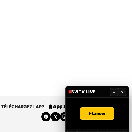
-
x
BWTV LIVE
App Store
Google Play
TÉLÉCHARGEZ L’APP
Lancer