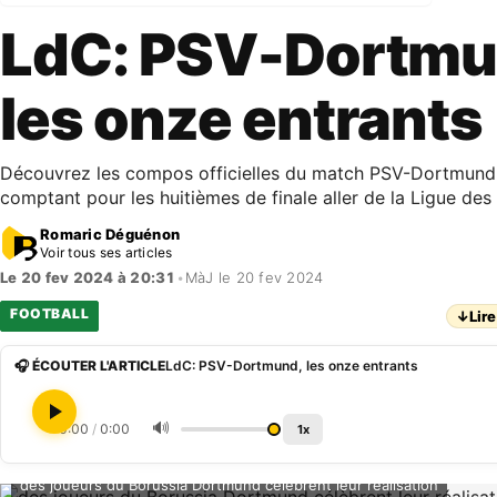
LdC: PSV-Dortmu
les onze entrants
Découvrez les compos officielles du match PSV-Dortmund 
comptant pour les huitièmes de finale aller de la Ligue de
Romaric Déguénon
Voir tous ses articles
Le 20 fev 2024 à 20:31
•
MàJ le 20 fev 2024
FOOTBALL
↓
Lire
🎧 ÉCOUTER L'ARTICLE
LdC: PSV-Dortmund, les onze entrants
🔊
0:00
/
0:00
1x
des joueurs du Borussia Dortmund célèbrent leur réalisation