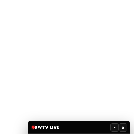
-
x
BWTV LIVE