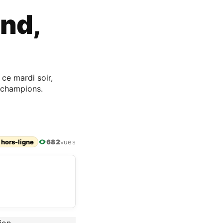
nd,
ce mardi soir,
s champions.
 hors-ligne
682
vues