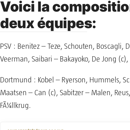
Voici la compositi
deux équipes:
PSV : Benitez – Teze, Schouten, Boscagli, D
Veerman, Saibari – Bakayoko, De Jong (c),
Dortmund : Kobel – Ryerson, Hummels, Sch
Maatsen – Can (c), Sabitzer – Malen, Reus
FÃ¼llkrug.