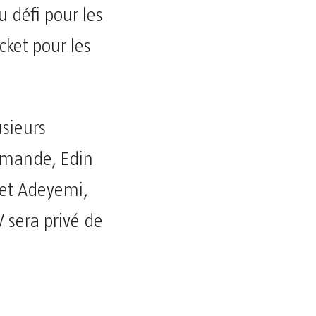
u défi pour les
cket pour les
usieurs
lemande, Edin
 et Adeyemi,
V sera privé de