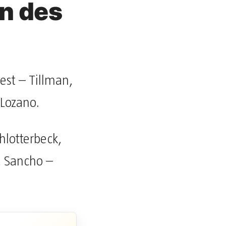
on des
est – Tillman,
 Lozano.
lotterbeck,
, Sancho –