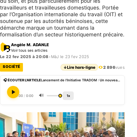
du soin, et plus particulièrement pour les
travailleurs et travailleuses domestiques. Portée
par l’Organisation internationale du travail (OIT) et
soutenue par les autorités béninoises, cette
démarche marque un tournant dans la
formalisation d’un secteur historiquement précaire.
Angèle M. ADANLE
Voir tous ses articles
Le 22 fev 2025 à 20:08
•
MàJ le 23 fev 2025
SOCIÉTÉ
↓
Lire hors-ligne
2 896
vues
🎧 ÉCOUTER L'ARTICLE
Lancement de l’Initiative TRADOM : Un nouveau souffle pour le travail domestique décent au Bénin
🔊
0:00
/
0:00
1x