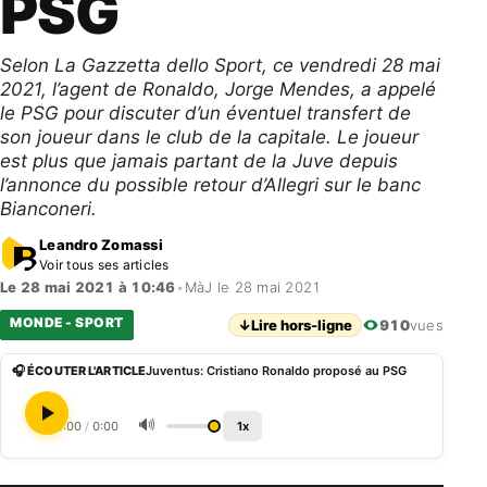
PSG
Selon La Gazzetta dello Sport, ce vendredi 28 mai
2021, l’agent de Ronaldo, Jorge Mendes, a appelé
le PSG pour discuter d’un éventuel transfert de
son joueur dans le club de la capitale. Le joueur
est plus que jamais partant de la Juve depuis
l’annonce du possible retour d’Allegri sur le banc
Bianconeri.
Leandro Zomassi
Voir tous ses articles
Le 28 mai 2021 à 10:46
•
MàJ le 28 mai 2021
MONDE - SPORT
↓
Lire hors-ligne
910
vues
🎧 ÉCOUTER L'ARTICLE
Juventus: Cristiano Ronaldo proposé au PSG
🔊
0:00
/
0:00
1x