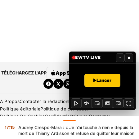
-
x
BWTV LIVE
App Store
Google Play
TÉLÉCHARGEZ L’APP
Lancer
A Propos
Contacter la rédaction
Rédaction
Mentions légales
Politique éditoriale
Politique de correction
Politique De Cookies
Confidentialité
Nous Contacter
Applications
BeNews | France
BeNews | Ivoire
17:15
Audrey Crespo-Mara : « Je n’ai touché à rien » depuis la
Copyright © 2026 BENIN WEB TV | Tous Droits Réservés
mort de Thierry Ardisson et refuse de quitter leur maison