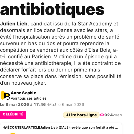
antibiotiques
Julien Lieb
, candidat issu de la Star Academy et
désormais en lice dans Danse avec les stars, a
évité l’hospitalisation après un problème de santé
survenu en bas du dos et pourra reprendre la
compétition ce vendredi aux côtés d’Elsa Bois, a-
t-il confié au Parisien. Victime d’un épisode qui a
nécessité une antibiothérapie, il a été contraint de
déclarer forfait lors du dernier prime mais
conserve sa place dans l’émission, sans possibilité
d’un nouveau joker.
Anne Sophie
Voir tous ses articles
Le 6 mar 2026 à 17:46
•
MàJ le 6 mar 2026
CÉLÉBRITÉ
↓
Lire hors-ligne
924
vues
🎧 ÉCOUTER L'ARTICLE
Julien Lieb (DALS) révèle que son forfait a été traité aux antibiotiques