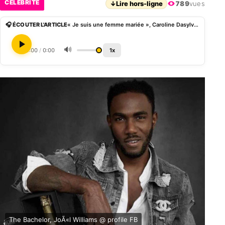
CÉLÉBRITÉ
↓
Lire hors-ligne
789
vues
🎧 ÉCOUTER L'ARTICLE
« Je suis une femme mariée », Caroline Dasylva après un regard séduisant de Joà«l Williams
🔊
0:00
/
0:00
1x
The Bachelor, JoÃ«l Williams @ profile FB