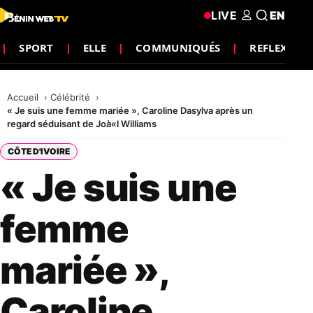
LIVE
EN
SPORT
ELLE
COMMUNIQUÉS
REFLEXION
Accueil
Célébrité
« Je suis une femme mariée », Caroline Dasylva après un
regard séduisant de Joà«l Williams
CÔTE D'IVOIRE
« Je suis une
femme
mariée »,
Caroline