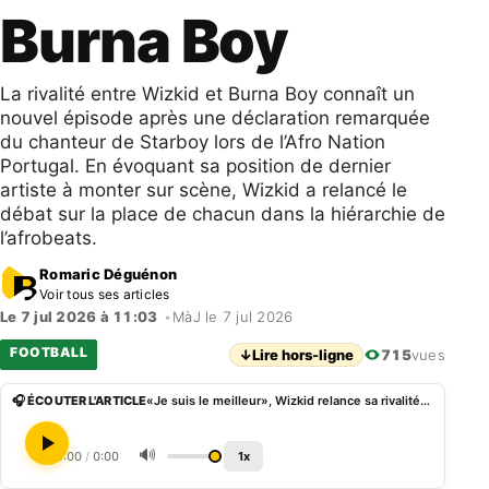
Burna Boy
La rivalité entre Wizkid et Burna Boy connaît un
nouvel épisode après une déclaration remarquée
du chanteur de Starboy lors de l’Afro Nation
Portugal. En évoquant sa position de dernier
artiste à monter sur scène, Wizkid a relancé le
débat sur la place de chacun dans la hiérarchie de
l’afrobeats.
Romaric Déguénon
Voir tous ses articles
Le 7 jul 2026 à 11:03
•
MàJ le 7 jul 2026
FOOTBALL
↓
Lire hors-ligne
715
vues
🎧 ÉCOUTER L'ARTICLE
«Je suis le meilleur», Wizkid relance sa rivalité avec Burna Boy
🔊
0:00
/
0:00
1x