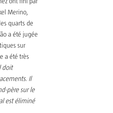
z ont fini par
kel Merino,
les quarts de
eção a été jugée
tiques sur
e a été très
 doit
lacements. Il
nd-père sur le
al est éliminé