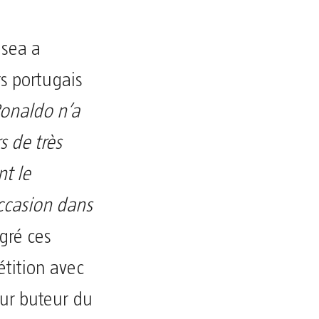
lsea a
s portugais
Ronaldo n’a
s de très
nt le
ccasion dans
lgré ces
étition avec
leur buteur du