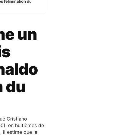
 l’élimination du
me un
is
naldo
n du
qué Cristiano
-0), en huitièmes de
 il estime que le