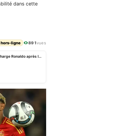
bilité dans cette
 hors-ligne
891
vues
«Il marchait comme un grand-père», Chris Sutton charge Ronaldo après l’élimination du Portugal