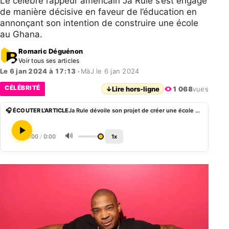
Le célèbre rappeur américain Ja Rule s’est engagé
de manière décisive en faveur de l’éducation en
annonçant son intention de construire une école
au Ghana.
Romaric Déguénon
Voir tous ses articles
Le 6 jan 2024 à 17:13
•
MàJ le 6 jan 2024
CÉLÉBRITÉ
↓
Lire hors-ligne
1 068
vues
🎧 ÉCOUTER L'ARTICLE
Ja Rule dévoile son projet de créer une école au Ghana
🔊
0:00
/
0:00
1x