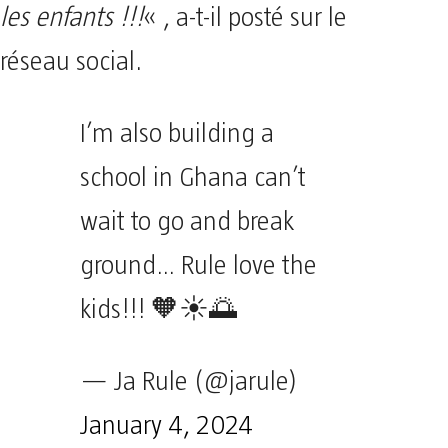
les enfants !!!
« , a-t-il posté sur le
réseau social.
I’m also building a
school in Ghana can’t
wait to go and break
ground… Rule love the
kids!!! 🧡☀️🌅
— Ja Rule (@jarule)
January 4, 2024