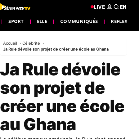
LIVE
EN
SPORT
ELLE
COMMUNIQUÉS
REFLEXION
Accueil
Célébrité
Ja Rule dévoile son projet de créer une école au Ghana
Ja Rule dévoile
son projet de
créer une école
au Ghana