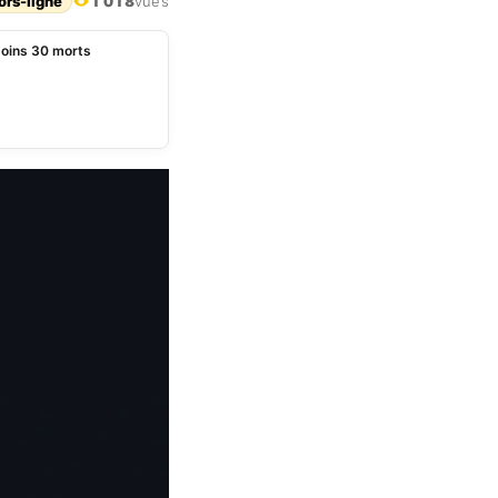
ors-ligne
1 018
vues
moins 30 morts