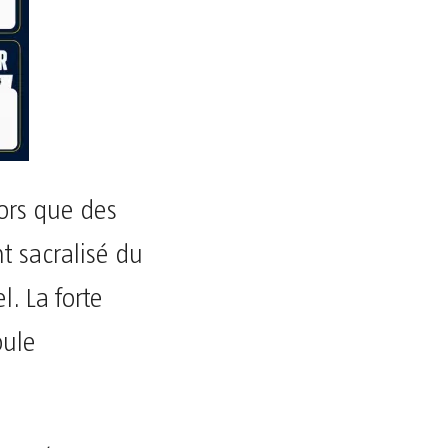
lors que des
nt sacralisé du
. La forte
oule