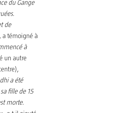
ence du Gange
quées.
t de
, a témoigné à
commencé à
é un autre
entre),
dhi a été
a fille de 15
est morte.