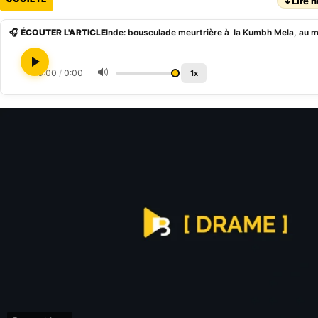
↓
Lire h
🎧 ÉCOUTER L'ARTICLE
Inde: bousculade meurtrière à la Kumbh Mela, au 
🔊
0:00
/
0:00
1x