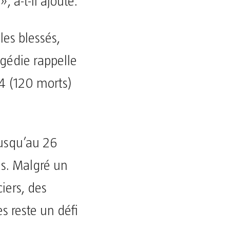
», a-t-il ajouté.
les blessés,
agédie rappelle
4 (120 morts)
jusqu’au 26
les. Malgré un
iers, des
s reste un défi