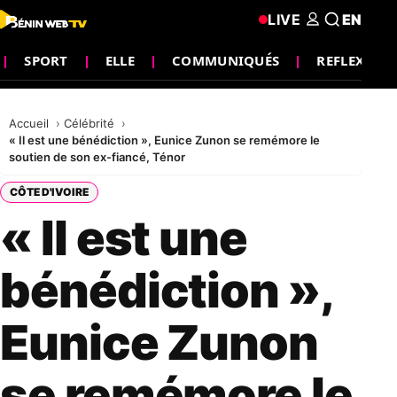
LIVE
EN
SPORT
ELLE
COMMUNIQUÉS
REFLEXION
Accueil
Célébrité
« Il est une bénédiction », Eunice Zunon se remémore le
soutien de son ex-fiancé, Ténor
CÔTE D'IVOIRE
« Il est une
bénédiction »,
Eunice Zunon
se remémore le