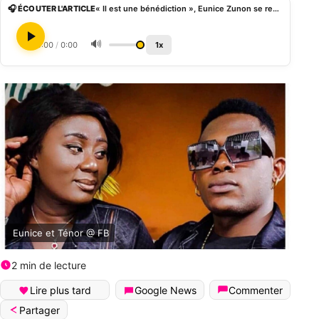
🎧 ÉCOUTER L'ARTICLE
« Il est une bénédiction », Eunice Zunon se remémore le soutien de son ex-fiancé, Ténor
🔊
0:00
/
0:00
1x
Eunice et Ténor @ FB
2 min de lecture
Lire plus tard
Google News
Commenter
Partager