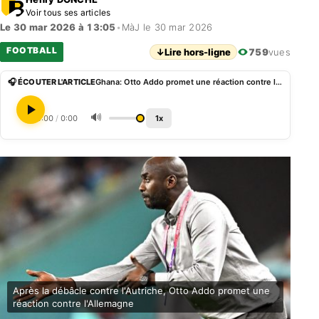
Voir tous ses articles
Le 30 mar 2026 à 13:05
•
MàJ le 30 mar 2026
FOOTBALL
↓
Lire hors-ligne
759
vues
🎧 ÉCOUTER L'ARTICLE
Ghana: Otto Addo promet une réaction contre l’Allemagne après la débâcle face à l’Autriche
🔊
0:00
/
0:00
1x
Après la débâcle contre l'Autriche, Otto Addo promet une
réaction contre l'Allemagne