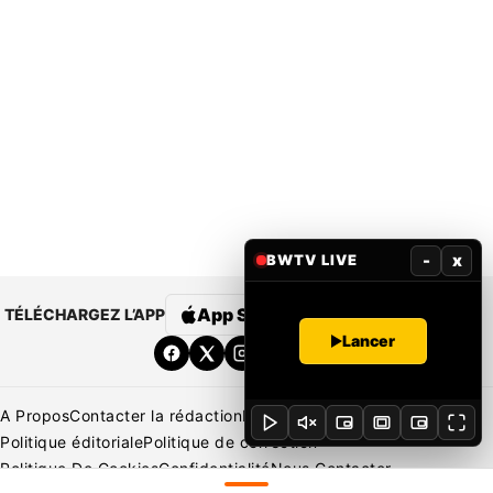
-
x
BWTV LIVE
App Store
Google Play
TÉLÉCHARGEZ L’APP
Lancer
A Propos
Contacter la rédaction
Rédaction
Mentions légales
Politique éditoriale
Politique de correction
Politique De Cookies
Confidentialité
Nous Contacter