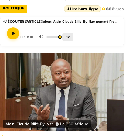
POLITIQUE
↓
Lire hors-ligne
882
vues
🎧 ÉCOUTER L'ARTICLE
Gabon: Alain Claude Bilie-By-Nze nommé Premier ministre, un nouveau gouvernement annoncé
🔊
0:00
/
0:00
1x
Alain-Claude Bilie-By-Nze @ Le 360 Afrique