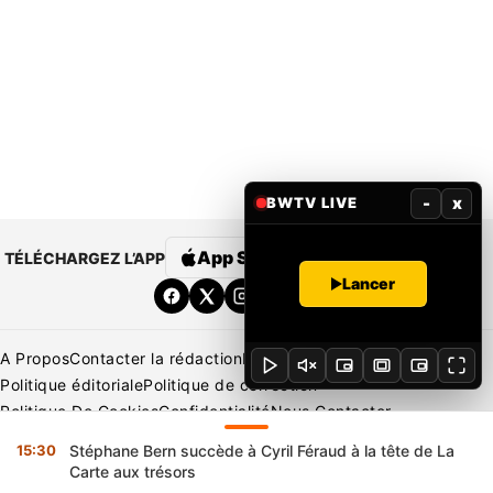
-
x
BWTV LIVE
App Store
Google Play
TÉLÉCHARGEZ L’APP
Lancer
A Propos
Contacter la rédaction
Rédaction
Mentions légales
Politique éditoriale
Politique de correction
Politique De Cookies
Confidentialité
Nous Contacter
Applications
BeNews | France
BeNews | Ivoire
15:30
Stéphane Bern succède à Cyril Féraud à la tête de La
Copyright © 2026 BENIN WEB TV | Tous Droits Réservés
Carte aux trésors