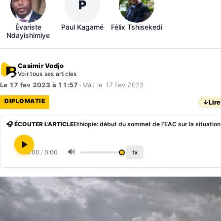
P
Évariste
Paul Kagamé
Félix Tshisekedi
Ndayishimiye
Casimir Vodjo
Voir tous ses articles
Le 17 fev 2023 à 11:57
•
MàJ le 17 fev 2023
DIPLOMATIE
↓
Lire
🎧 ÉCOUTER L'ARTICLE
Ethiopie: début du sommet de l’EAC sur la situation
🔊
0:00
/
0:00
1x