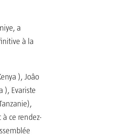
miye, a
initive à la
Kenya ), Joâo
), Evariste
Tanzanie),
t à ce rendez-
Assemblée