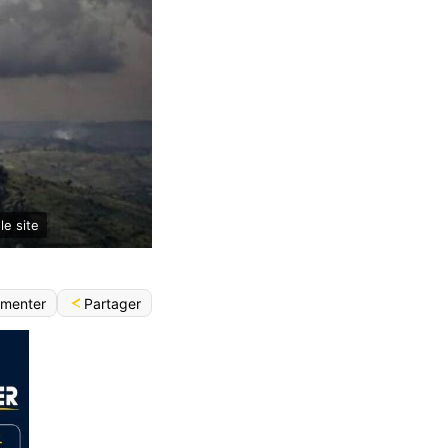
le site
Partager
menter