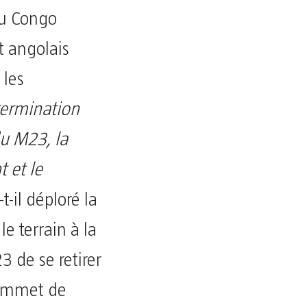
du Congo
t angolais
 les
termination
u M23, la
 et le
-t-il déploré la
le terrain à la
3 de se retirer
sommet de