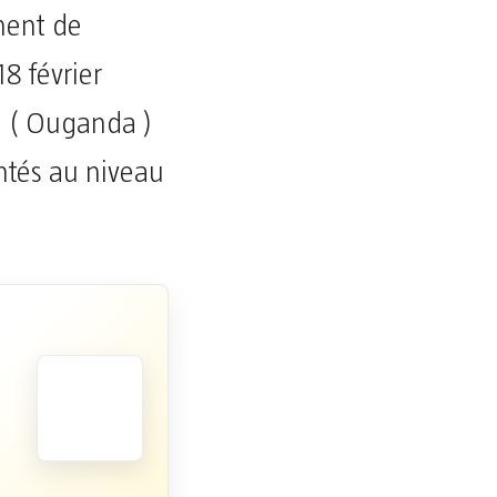
ment de
18 février
i ( Ouganda )
entés au niveau