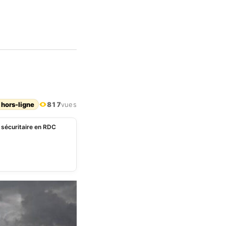
 hors-ligne
817
vues
 sécuritaire en RDC