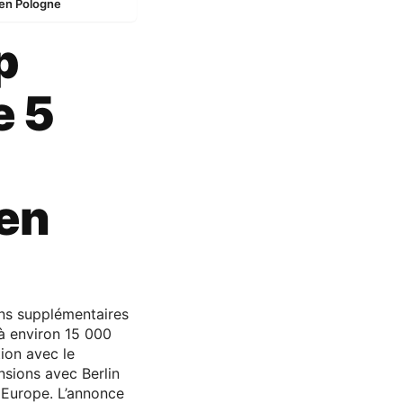
 en Pologne
p
e 5
en
ns supplémentaires
 à environ 15 000
tion avec le
nsions avec Berlin
n Europe. L’annonce