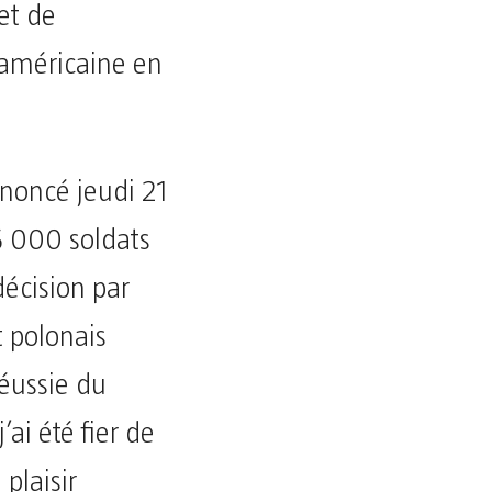
 et de
 américaine en
noncé jeudi 21
 5 000 soldats
décision par
t polonais
réussie du
ai été fier de
 plaisir