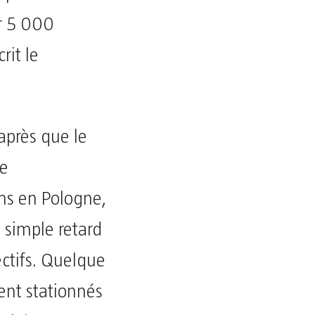
er 5 000
rit le
après que le
le
ns en Pologne,
simple retard
ectifs. Quelque
ent stationnés