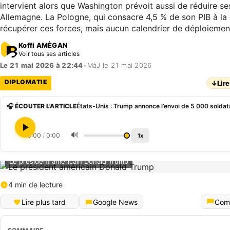
intervient alors que Washington prévoit aussi de réduire ses
Allemagne. La Pologne, qui consacre 4,5 % de son PIB à la 
récupérer ces forces, mais aucun calendrier de déploiement
Koffi AMÈGAN
Voir tous ses articles
Le 21 mai 2026 à 22:44
•
MàJ le 21 mai 2026
DIPLOMATIE
↓
Lire
🎧 ÉCOUTER L'ARTICLE
🔊
0:00
/
0:00
1x
Le président américain Donald Trump
4 min de lecture
Lire plus tard
Google News
Com