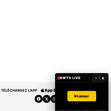
-
x
BWTV LIVE
App Store
Google Play
TÉLÉCHARGEZ L’APP
Lancer