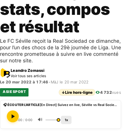
stats, compos
et résultat
Le FC Séville reçoit la Real Sociedad ce dimanche,
pour l’un des chocs de la 29è journée de Liga. Une
rencontre prometteuse à suivre en live commenté
sur notre site.
Leandro Zomassi
Voir tous ses articles
Le 20 mar 2022 à 17:46
•
MàJ le 20 mar 2022
ASIE SPORT
↓
Lire hors-ligne
4 732
vues
🎧 ÉCOUTER L'ARTICLE
[En Direct] Suivez en live, Séville vs Real Sociedad, stats, compos et résultat
🔊
0:00
/
0:00
1x