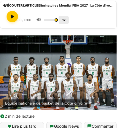
🎧 ÉCOUTER L'ARTICLE
Éliminatoires Mondial FIBA 2027 : La Côte d’Ivoire prend le relais du Sénégal
🔊
0:00
/
0:00
1x
Equipe nationale de basket de la Côte d'Ivoire
2 min de lecture
Lire plus tard
Google News
Commenter