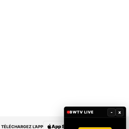
-
x
BWTV LIVE
App Store
Google Play
TÉLÉCHARGEZ L’APP