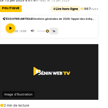
Le 13 jan 2025 à 07:41
•
MàJ le 13 jan 2025
POLITIQUE
↓
Lire hors-ligne
967
vues
🎧 ÉCOUTER L'ARTICLE
Elections générales de 2026: l’appel des évêques du Bénin pour la préservation de la paix
🔊
0:00
/
0:00
1x
Image d'illustration
2 min de lecture