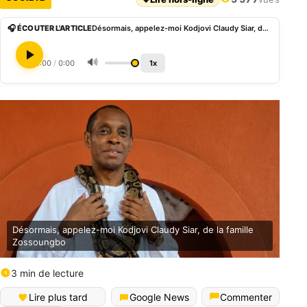
🎧 ÉCOUTER L'ARTICLE
Désormais, appelez-moi Kodjovi Claudy Siar, de la famille Zossoungbo
🔊
0:00
/
0:00
1x
Désormais, appelez-moi Kodjovi Claudy Siar, de la famille
Zossoungbo
3 min de lecture
English (World)
Lire plus tard
Google News
Commenter