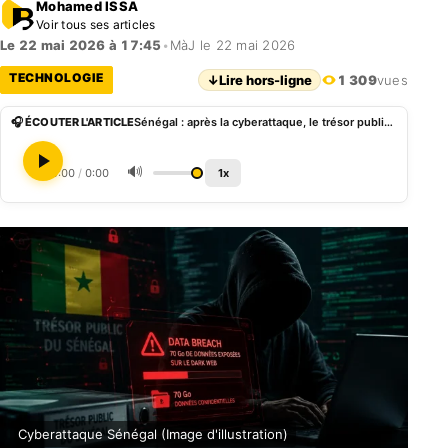
Mohamed ISSA
Voir tous ses articles
Le 22 mai 2026 à 17:45
•
MàJ le 22 mai 2026
TECHNOLOGIE
↓
Lire hors-ligne
1 309
vues
🎧 ÉCOUTER L'ARTICLE
Sénégal : après la cyberattaque, le trésor public face au paiement des salaires
🔊
0:00
/
0:00
1x
Cyberattaque Sénégal (Image d'illustration)