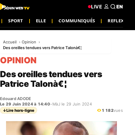
LIVE
EN
SPORT
ELLE
COMMUNIQUÉS
REFLEXION
Accueil
Opinion
Des oreilles tendues vers Patrice Talonà€¦
OPINION
Des oreilles tendues vers
Patrice Talonà€¦
Edouard ADODE
Le 29 Juin 2024 à 14:40
•
MàJ le 29 Juin 2024
↓
Lire hors-ligne
1 182
vues