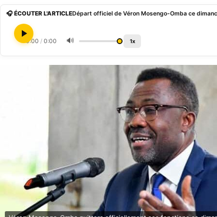
🎧 ÉCOUTER L'ARTICLE
Départ officiel de Véron Mosengo-Omba ce diman
🔊
0:00
/
0:00
1x