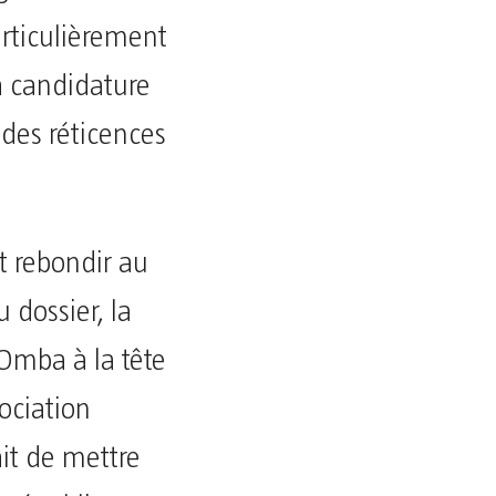
articulièrement
a candidature
 des réticences
it rebondir au
 dossier, la
Omba à la tête
ociation
ait de mettre