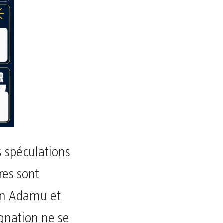
 spéculations
res sont
on Adamu et
gnation ne se