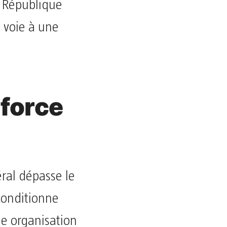
a République
 voie à une
 force
ral dépasse le
conditionne
ne organisation