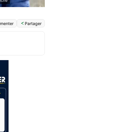
nche
Partager
menter