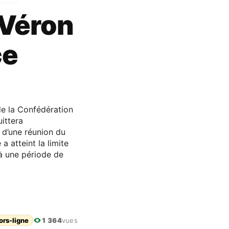
 Véron
ce
de la Confédération
ittera
 d’une réunion du
a atteint la limite
à une période de
ors-ligne
1 364
vues