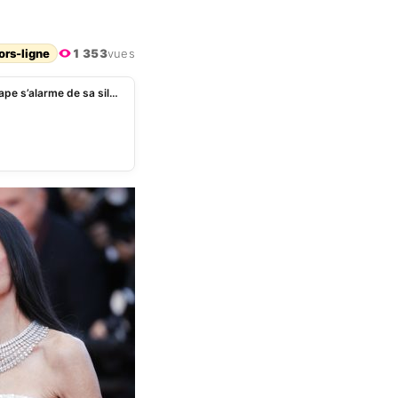
ors-ligne
1 353
vues
Demi Moore au Festival de Cannes 2026 : Tibo InShape s’alarme de sa silhouette