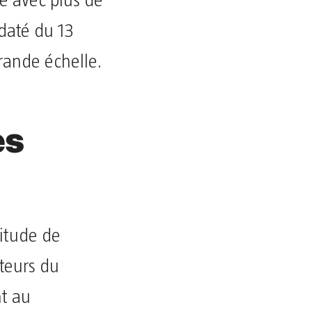
é avec plus de
 daté du 13
rande échelle.
es
titude de
ateurs du
nt au