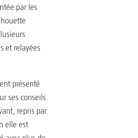
tée par les
lhouette
plusieurs
s et relayées
nt présenté
r ses conseils
nt, repris par
 elle est