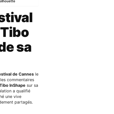
silhouette
tival
 Tibo
de sa
estival de Cannes
le
 les commentaires
Tibo InShape
sur sa
ation a qualifié
ché une vive
idement partagés.