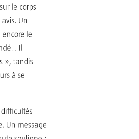
ur le corps
 avis. Un
e encore le
ndé… Il
 », tandis
urs à se
difficultés
ge. Un message
aute souligne :