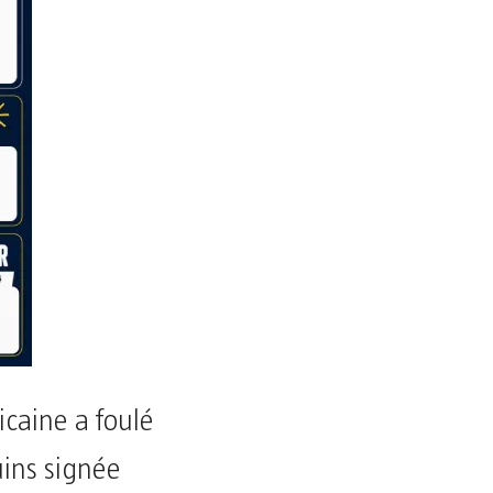
ricaine a foulé
uins signée