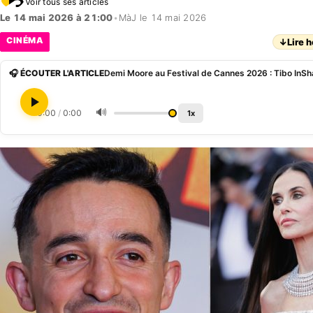
Voir tous ses articles
Le 14 mai 2026 à 21:00
•
MàJ le 14 mai 2026
CINÉMA
↓
Lire h
🎧 ÉCOUTER L'ARTICLE
🔊
0:00
/
0:00
1x