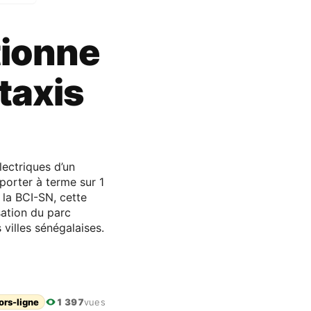
tionne
taxis
lectriques d’un
orter à terme sur 1
 la BCI-SN, cette
sation du parc
villes sénégalaises.
ors-ligne
1 397
vues