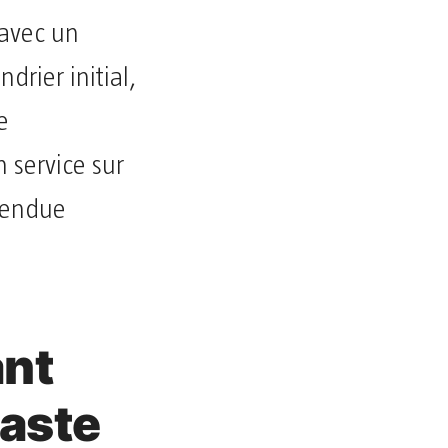
 avec un
drier initial,
e
 service sur
 rendue
ant
vaste