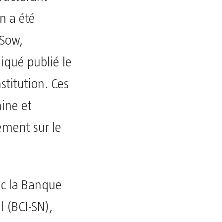
n a été
 Sow,
qué publié le
stitution. Ces
ine et
ement sur le
ec la Banque
 (BCI-SN),