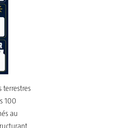
terrestres
es 100
nés au
ructurant