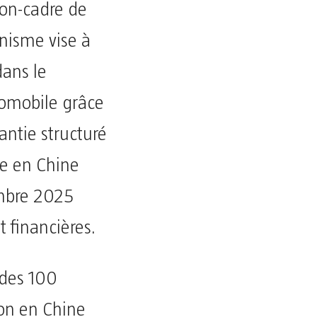
ion-cadre de
isme vise à
dans le
tomobile grâce
antie structuré
te en Chine
embre 2025
t financières.
 des 100
ion en Chine