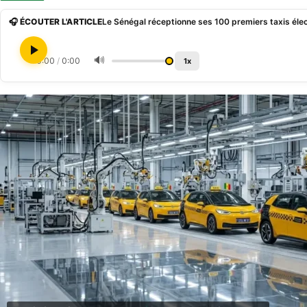
🎧 ÉCOUTER L'ARTICLE
Le Sénégal réceptionne ses 100 premiers taxis éle
🔊
0:00
/
0:00
1x