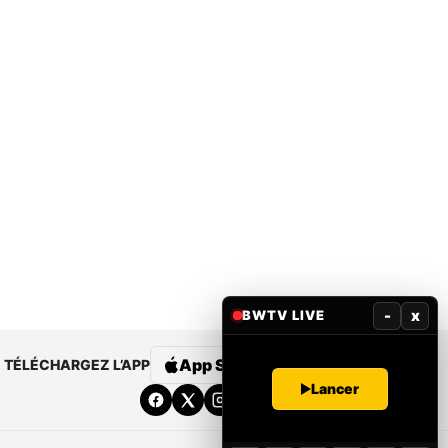
-
x
BWTV LIVE
App Store
Google Play
TÉLÉCHARGEZ L’APP
Lancer