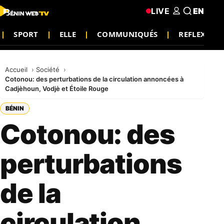
LIVE
EN
SPORT
ELLE
COMMUNIQUÉS
REFLEXION
Accueil
Société
Cotonou: des perturbations de la circulation annoncées à
Cadjèhoun, Vodjè et Étoile Rouge
BÉNIN
Cotonou: des
perturbations
de la
circulation