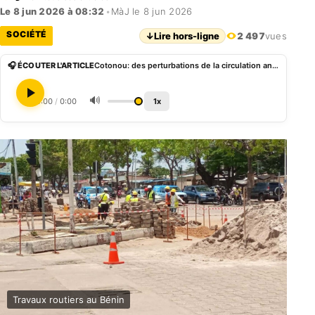
Le 8 jun 2026 à 08:32
•
MàJ le 8 jun 2026
SOCIÉTÉ
↓
Lire hors-ligne
2 497
vues
🎧 ÉCOUTER L'ARTICLE
Cotonou: des perturbations de la circulation annoncées à Cadjèhoun, Vodjè et Étoile Rouge
🔊
0:00
/
0:00
1x
Travaux routiers au Bénin