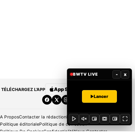
-
x
BWTV LIVE
App Store
Google Play
TÉLÉCHARGEZ L’APP
Lancer
A Propos
Contacter la rédaction
Rédaction
Mentions légales
Politique éditoriale
Politique de correction
Politique De Cookies
Confidentialité
Nous Contacter