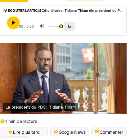
🎧 ÉCOUTER L'ARTICLE
Côte d’Ivoire: Tidjane Thiam élu président du PDCI avec 96,48% des suffrages exprimés
🔊
0:00
/
0:00
1x
Le président du PDCI, Tidjane Thiam
1 min de lecture
Lire plus tard
Google News
Commenter