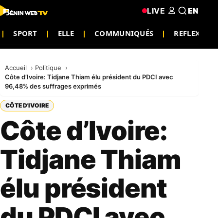
LIVE
EN
SPORT
ELLE
COMMUNIQUÉS
REFLEXION
Accueil
Politique
Côte d’Ivoire: Tidjane Thiam élu président du PDCI avec
96,48% des suffrages exprimés
CÔTE D'IVOIRE
Côte d’Ivoire:
Tidjane Thiam
élu président
du PDCI avec