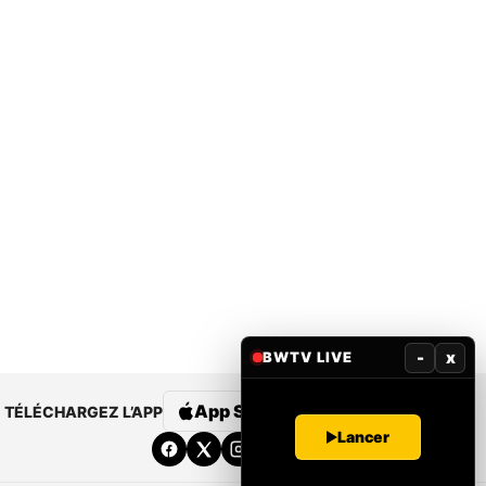
-
x
BWTV LIVE
App Store
Google Play
TÉLÉCHARGEZ L’APP
Lancer