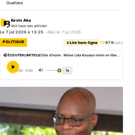
Ouattara
Kevin Aka
Voir tous ses articles
Le 7 jul 2026 à 13:25
•
MàJ le 7 jul 2026
POLITIQUE
↓
Lire hors-ligne
979
vues
🎧 ÉCOUTER L'ARTICLE
Côte d’Ivoire : Moïse Lida Kouassi remis en liberté après près d’un an de détention
🔊
0:00
/
0:00
1x