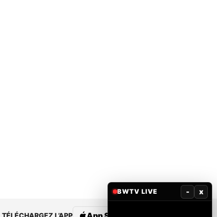
-
x
BWTV LIVE
App Store
Google Play
TÉLÉCHARGEZ L’APP