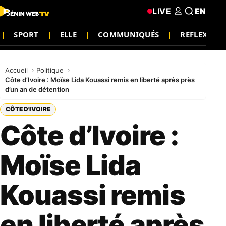
LIVE
EN
SPORT
ELLE
COMMUNIQUÉS
REFLEXION
Accueil
Politique
Côte d’Ivoire : Moïse Lida Kouassi remis en liberté après près
d’un an de détention
CÔTE D'IVOIRE
Côte d’Ivoire :
Moïse Lida
Kouassi remis
en liberté après