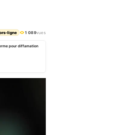
ors-ligne
1 089
vues
ferme pour diffamation