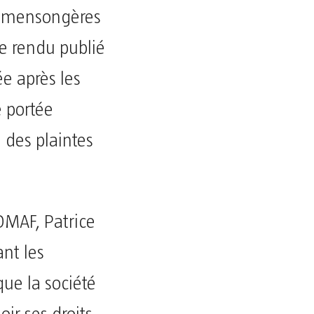
ns mensongères
te rendu publié
e après les
é portée
e des plaintes
OMAF, Patrice
ant les
ue la société