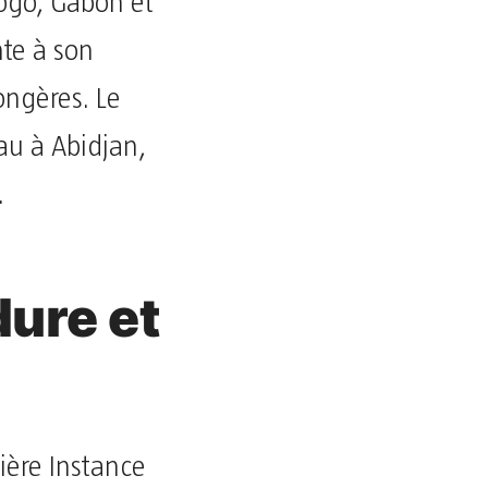
ogo, Gabon et
nte à son
ongères. Le
eau à Abidjan,
.
dure et
ière Instance