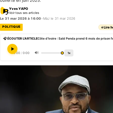
ouverte en juin 2025.
Yves YAPO
Voir tous ses articles
Le 31 mar 2026 à 16:00
•
MàJ le 31 mar 2026
POLITIQUE
↓
Lire h
🎧 ÉCOUTER L'ARTICLE
Côte d’Ivoire : Saïd Penda prend 6 mois de prison 
🔊
0:00
/
0:00
1x