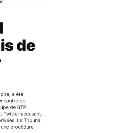
on
d
is de
r
oire, a été
encontre de
oupe de BTP
t Twitter accusant
rivées. Le Tribunal
s une procédure