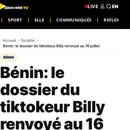
LIVE
EN
SPORT
ELLE
COMMUNIQUÉS
REFLEXION
Accueil
Société
Bénin: le dossier du tiktokeur Billy renvoyé au 16 juillet
BÉNIN
Bénin: le
dossier du
tiktokeur Billy
renvoyé au 16