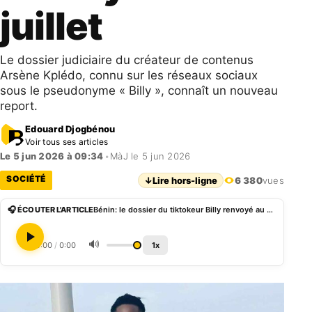
juillet
Le dossier judiciaire du créateur de contenus
Arsène Kplédo, connu sur les réseaux sociaux
sous le pseudonyme « Billy », connaît un nouveau
report.
Edouard Djogbénou
Voir tous ses articles
Le 5 jun 2026 à 09:34
•
MàJ le 5 jun 2026
SOCIÉTÉ
↓
Lire hors-ligne
6 380
vues
🎧 ÉCOUTER L'ARTICLE
Bénin: le dossier du tiktokeur Billy renvoyé au 16 juillet
🔊
0:00
/
0:00
1x