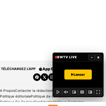
-
x
BWTV LIVE
App Store
Google Play
TÉLÉCHARGEZ L’APP
Lancer
A Propos
Contacter la rédaction
Rédaction
Mentions légales
Politique éditoriale
Politique de correction
Politique De Cookies
Confidentialité
Nous Contacter